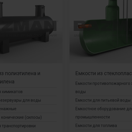
из полиэтилена и
Емкости из стеклоплас
илена
Емкости противопожарного 
я химикатов
воды
езервуары для воды
Емкости для питьевой воды
енажные
Емкостное оборудование дл
промышленности
 конические (силосы)
Емкости для топлива
я транспортировки