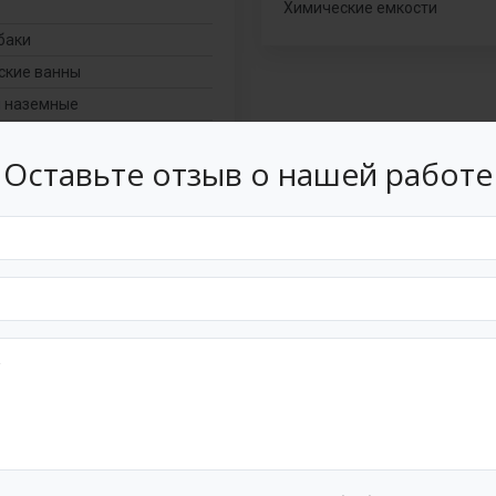
Химические емкости
баки
ские ванны
 наземные
 подземные
Оставьте отзыв о нашей работе
 вертикальные
 прямоугольные и
е