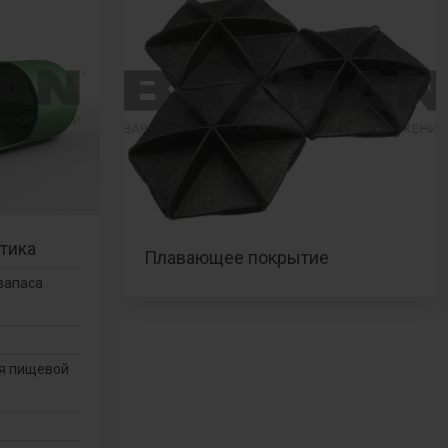
тика
Плавающее покрытие
запаса
я пищевой