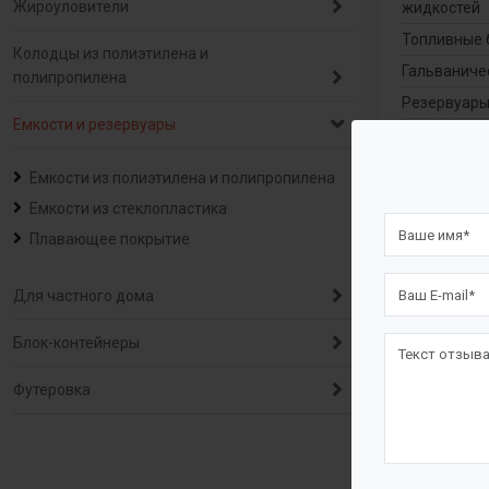
Жироуловители
жидкостей
Топливные 
Колодцы из полиэтилена и
Гальваниче
полипропилена
Резервуары
Емкости и резервуары
Резервуары
Резервуары
Емкости из полиэтилена и полипропилена
Резервуары
Емкости из стеклопластика
квадратны
Плавающее покрытие
Для частного дома
Блок-контейнеры
Футеровка