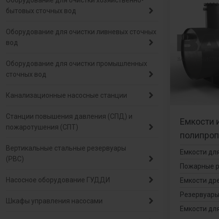
Оборудование для очистки хозяйственно-
бытовых сточных вод
Оборудование для очистки ливневых сточных
вод
Оборудование для очистки промышленных
сточных вод
Канализационные насосные станции
Станции повышения давления (СПД) и
Емкости 
пожаротушения (СПТ)
полипроп
Вертикальные стальные резервуары
Емкости дл
(РВС)
Пожарные р
Насосное оборудование ГУДДИ
Емкости др
Резервуары
Шкафы управления насосами
Емкости дл